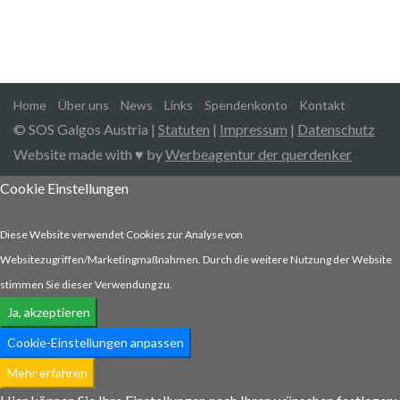
Home
Über uns
News
Links
Spendenkonto
Kontakt
© SOS Galgos Austria |
Statuten
|
Impressum
|
Datenschutz
Website made with ♥ by
Werbeagentur der querdenker
Cookie Einstellungen
Diese Website verwendet Cookies zur Analyse von
Websitezugriffen/Marketingmaßnahmen. Durch die weitere Nutzung der Website
stimmen Sie dieser Verwendung zu.
Ja, akzeptieren
Cookie-Einstellungen anpassen
Mehr erfahren