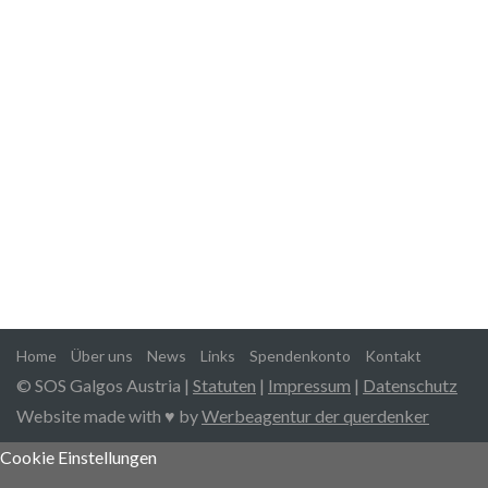
Spendenkonto
Hypobank Vorarlberg
IBAN: AT12 5800 0156 6521 0011
Home
Über uns
News
Links
Spendenkonto
Kontakt
© SOS Galgos Austria |
Statuten
|
Impressum
|
Datenschutz
Website made with ♥ by
Werbeagentur der querdenker
Cookie Einstellungen