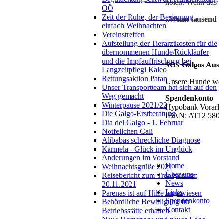
holen. Wenn das 
OÖ
Zeit der Ruhe, der Besinnung -
„Wenn tausend 
einfach Weihnachten
Vereinstreffen
Aufstellung der Tierarztkosten für die
übernommenen Hunde/Rückläufer
und die Impfauffrischung bei
SOS Galgos Aus
Langzeitpflegi Kaleo
Rettungsaktion Patan
Unsere Hunde wer
Unser Transportteam hat sich auf den
Weg gemacht
Spendenkonto
Winterpause 2021/22
Hypobank Vorarl
Die Galgo-Erstberatung
IBAN: AT12 580
Dia del Galgo - 1. Februar
Notfellchen Cali
Alibabas schreckliche Diagnose
Karmela - Glück im Unglück
Änderungen im Vorstand
Home
Weihnachtsgrüße 2021
Über uns
Reisebericht zum Transport am
News
20.11.2021
Links
Parenas ist auf Hilfe angewiesen
Spendenkonto
Behördliche Bewilligung für
Kontakt
Betriebsstätte erhalten