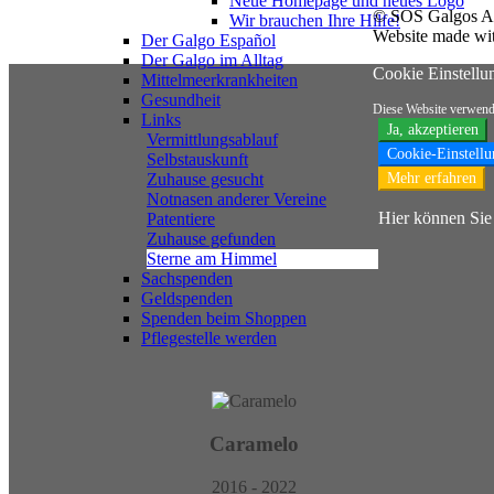
Neue Homepage und neues Logo
© SOS Galgos Au
Wir brauchen Ihre Hilfe!
Website made wi
Der Galgo Español
Der Galgo im Alltag
Cookie Einstellu
Mittelmeerkrankheiten
Gesundheit
Diese Website verwend
Links
Ja, akzeptieren
Vermittlungsablauf
Cookie-Einstellu
Selbstauskunft
Mehr erfahren
Zuhause gesucht
Notnasen anderer Vereine
Hier können Sie 
Patentiere
Zuhause gefunden
Sterne am Himmel
Sachspenden
Geldspenden
Spenden beim Shoppen
Pflegestelle werden
Caramelo
2016 - 2022