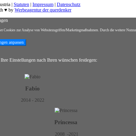
stria |
Statuten
|
Impressum
|
Datenschutz
th ♥ by
Werbeagentur der querdenker
ngen
et Cookies zur Analyse von Websitezugriffen/Marketingmaßnahmen. Durch die weitere Nutzun
ngen anpassen
Ihre Einstellungen nach Ihren wünschen festlegen:
Fabio
2014 - 2022
Princessa
2008 -2021