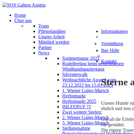
Home
Über uns
Team
Pflegefamilien
Informationen
Unsere Arbeit
Mitglied werden
Vermittlung
Partner
Ihre Hilfe
News
Sommerpause 2022
Kontakt
Rudelfeeling beim gemeinsamen
Windhundspaziergang
Silvesterwalk
Sterne
Weihnachtliche Auszeit vom
23.12.2022 bis 15.01.2023
1. Wiener Galgo-Marsch
Herbstmarkt
Herbstmarkt 2025
Unsere Hunde sind
HILFERUF !!!
ehrlich und treu
Zwei weitere Seelen:
2. Wiener Galgo-Marsch
Um all die Erleb
3. Wiener Galgo-Marsch
Sie gestaltet.
Stellungnahme
Die eigene Traue
Begutachtungsentwurf Hundehaltung