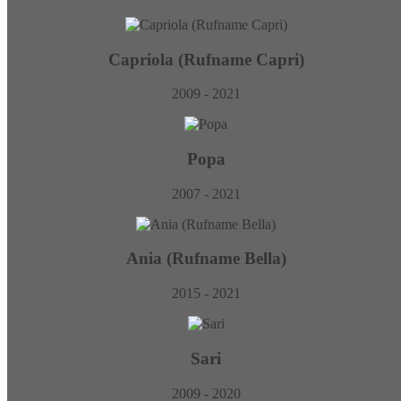
Capriola
(Rufname
Capri)
2009 - 2021
Popa
2007 - 2021
Ania
(Rufname
Bella)
2015 - 2021
Sari
2009 - 2020