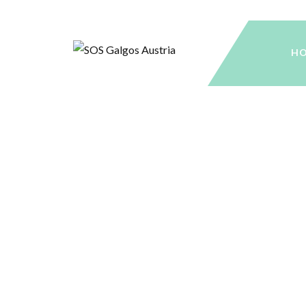
H
Immer wieder benötigen Hunde spezielle Langzeitpfleg
stellen sich Paten in den Dienst der guten Sache. Si
Futter- und Unterhaltskosten. Die Höhe der Patenscha
helfen!
Bei Interesse an einer Patenschaft kontaktieren Sie u