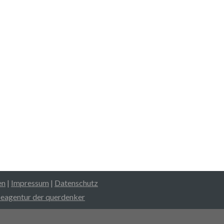
Spendenkonto
ypobank Vorarlberg
BAN: AT12 5800 0156 6521 0011
en
|
Impressum
|
Datenschutz
agentur der querdenker