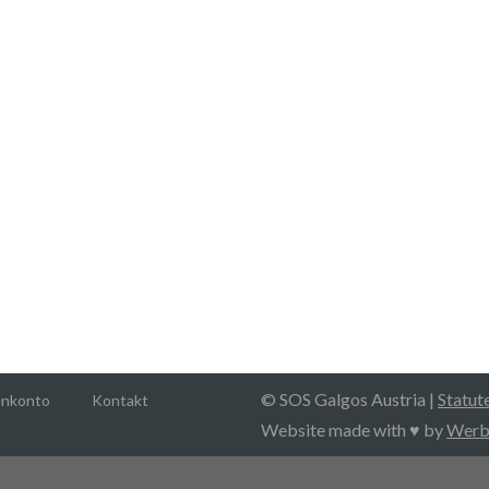
SOS Galgos Austria
kümmert sich aktiv um
Windhunde aus Spanien und Windhunde aller Rassen,
H
die in Österreich in Not geraten sind.
I
© SOS Galgos Austria |
Statut
nkonto
Kontakt
Website made with ♥ by
Werbe