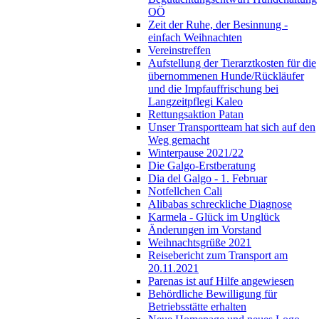
OÖ
Zeit der Ruhe, der Besinnung -
einfach Weihnachten
Vereinstreffen
Aufstellung der Tierarztkosten für die
übernommenen Hunde/Rückläufer
und die Impfauffrischung bei
Langzeitpflegi Kaleo
Rettungsaktion Patan
Unser Transportteam hat sich auf den
Weg gemacht
Winterpause 2021/22
Die Galgo-Erstberatung
Dia del Galgo - 1. Februar
Notfellchen Cali
Alibabas schreckliche Diagnose
Karmela - Glück im Unglück
Änderungen im Vorstand
Weihnachtsgrüße 2021
Reisebericht zum Transport am
20.11.2021
Parenas ist auf Hilfe angewiesen
Behördliche Bewilligung für
Betriebsstätte erhalten