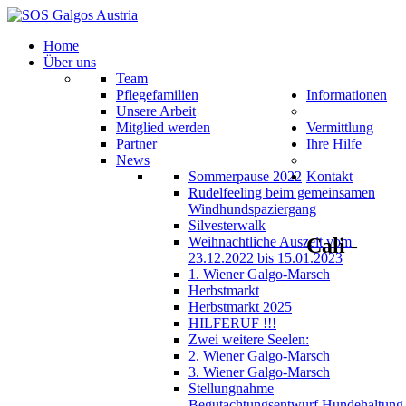
Home
Über uns
Team
Pflegefamilien
Informationen
Unsere Arbeit
Mitglied werden
Vermittlung
Partner
Ihre Hilfe
News
Sommerpause 2022
Kontakt
Rudelfeeling beim gemeinsamen
Windhundspaziergang
Silvesterwalk
Cali
-
Weihnachtliche Auszeit vom
23.12.2022 bis 15.01.2023
1. Wiener Galgo-Marsch
Herbstmarkt
Herbstmarkt 2025
HILFERUF !!!
Zwei weitere Seelen:
2. Wiener Galgo-Marsch
3. Wiener Galgo-Marsch
Stellungnahme
Begutachtungsentwurf Hundehaltung