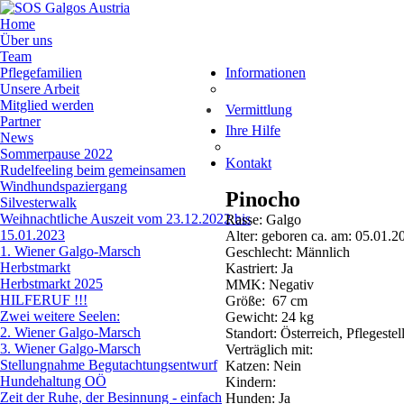
Home
Über uns
Team
Pflegefamilien
Informationen
Unsere Arbeit
Mitglied werden
Vermittlung
Partner
Ihre Hilfe
News
Sommerpause 2022
Kontakt
Rudelfeeling beim gemeinsamen
Windhundspaziergang
Pinocho
Silvesterwalk
Weihnachtliche Auszeit vom 23.12.2022 bis
Rasse: Galgo
15.01.2023
Alter: geboren ca. am: 05.01.2
1. Wiener Galgo-Marsch
Geschlecht: Männlich
Herbstmarkt
Kastriert: Ja
Herbstmarkt 2025
MMK: Negativ
HILFERUF !!!
Größe: 67 cm
Zwei weitere Seelen:
Gewicht: 24 kg
2. Wiener Galgo-Marsch
Standort: Österreich, Pflegestel
3. Wiener Galgo-Marsch
Verträglich mit:
Stellungnahme Begutachtungsentwurf
Katzen: Nein
Hundehaltung OÖ
Kindern:
Zeit der Ruhe, der Besinnung - einfach
Hunden: Ja