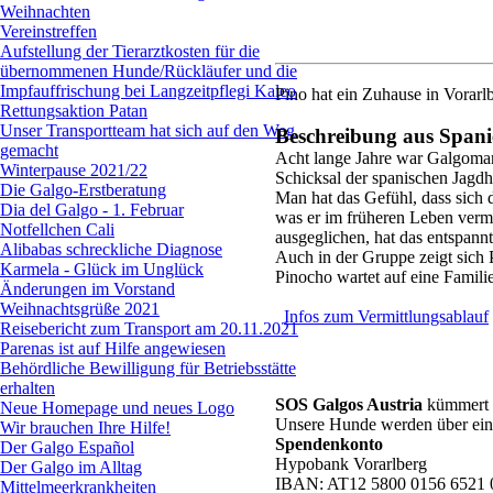
Weihnachten
Vereinstreffen
Aufstellung der Tierarztkosten für die
übernommenen Hunde/Rückläufer und die
Impfauffrischung bei Langzeitpflegi Kaleo
Pino hat ein Zuhause in Vorarl
Rettungsaktion Patan
Unser Transportteam hat sich auf den Weg
Beschreibung
aus
Spani
gemacht
Acht lange Jahre war Galgomann
Winterpause 2021/22
Schicksal der spanischen Jagd
Die Galgo-Erstberatung
Man hat das Gefühl, dass sich 
Dia del Galgo - 1. Februar
was er im früheren Leben vermi
Notfellchen Cali
ausgeglichen, hat das entspann
Alibabas schreckliche Diagnose
Auch in der Gruppe zeigt sich 
Karmela - Glück im Unglück
Pinocho wartet auf eine Familie
Änderungen im Vorstand
Weihnachtsgrüße 2021
Infos zum Vermittlungsablauf
Reisebericht zum Transport am 20.11.2021
Parenas ist auf Hilfe angewiesen
Behördliche Bewilligung für Betriebsstätte
erhalten
SOS Galgos Austria
kümmert s
Neue Homepage und neues Logo
Unsere Hunde werden über eine
Wir brauchen Ihre Hilfe!
Spendenkonto
Der Galgo Español
Hypobank Vorarlberg
Der Galgo im Alltag
IBAN: AT12 5800 0156 6521 
Mittelmeerkrankheiten