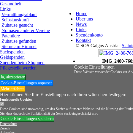
Gesundheit
Links
Home
Vermittlungsablauf
Über uns
Selbstauskunft
News
Zuhause gesucht
Links
Notnasen anderer Vereine
Spendenkonto
Patentiere
Kontakt
Zuhause gefunden
© SOS Galgos Austria |
Statu
Sterne am Himmel
Sachspenden
Geldspenden
IMG_2480-768
Spenden beim Shoppen
Cookie Einstellungen
Pflegestelle werden
Diese Website verwendet Cookies zur An
Ja, akzeptieren
Cookie-Einstellungen anpassen
Mehr erfahren
Hier können Sie Ihre Einstellungen nach Ihren wünschen festlegen:
Funktionelle
Cookies
Diese Cookies sind notwendig, um das Surfen auf unserer Website und die Nutzung der Funktio
Sie, dass dadurch die Funktionalität der Seite stark eingeschränkt wird
Cookie-Einstellungen speichern
Datenschutz
Zurück
Abbrechen