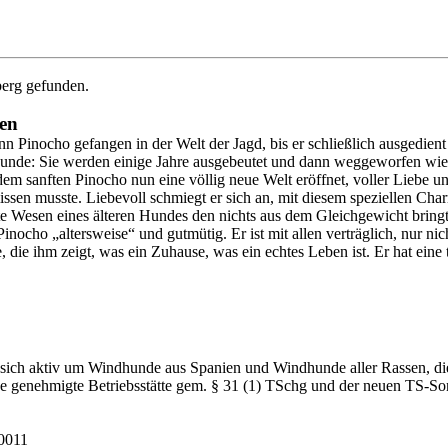
berg gefunden.
en
 Pinocho gefangen in der Welt der Jagd, bis er schließlich ausgedien
hunde: Sie werden einige Jahre ausgebeutet und dann weggeworfen wie
dem sanften Pinocho nun eine völlig neue Welt eröffnet, voller Liebe u
ssen musste. Liebevoll schmiegt er sich an, mit diesem speziellen Charm
te Wesen eines älteren Hundes den nichts aus dem Gleichgewicht bringt
Pinocho „altersweise“ und gutmütig. Er ist mit allen verträglich, nur 
, die ihm zeigt, was ein Zuhause, was ein echtes Leben ist. Er hat ein
ich aktiv um Windhunde aus Spanien und Windhunde aller Rassen, die i
 genehmigte Betriebsstätte gem. § 31 (1) TSchg und der neuen TS-Son
0011