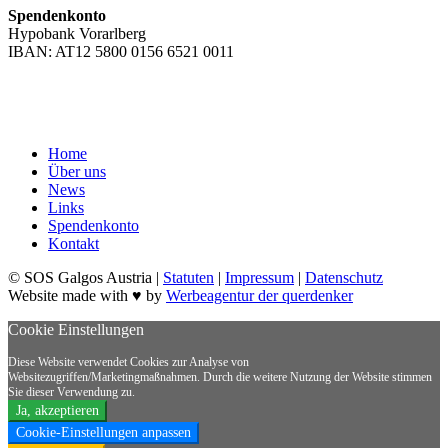
Spendenkonto
Hypobank Vorarlberg
IBAN: AT12 5800 0156 6521 0011
Home
Über uns
News
Links
Spendenkonto
Kontakt
© SOS Galgos Austria |
Statuten
|
Impressum
|
Datenschutz
Website made with ♥ by
Werbeagentur der querdenker
Cookie Einstellungen
Diese Website verwendet Cookies zur Analyse von
Websitezugriffen/Marketingmaßnahmen. Durch die weitere Nutzung der Website stimmen
Sie dieser Verwendung zu.
Ja, akzeptieren
Cookie-Einstellungen anpassen