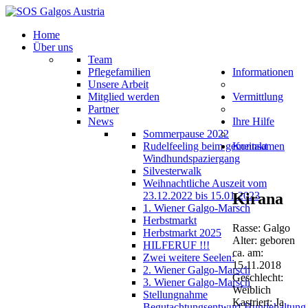
Home
Über uns
Team
Pflegefamilien
Informationen
Unsere Arbeit
Mitglied werden
Vermittlung
Partner
News
Ihre Hilfe
Sommerpause 2022
Rudelfeeling beim gemeinsamen
Kontakt
Windhundspaziergang
Silvesterwalk
Weihnachtliche Auszeit vom
Kirana
23.12.2022 bis 15.01.2023
1. Wiener Galgo-Marsch
Herbstmarkt
Rasse: Galgo
Herbstmarkt 2025
Alter: geboren
HILFERUF !!!
ca. am:
Zwei weitere Seelen:
15.11.2018
2. Wiener Galgo-Marsch
Geschlecht:
3. Wiener Galgo-Marsch
Weiblich
Stellungnahme
Kastriert: Ja
Begutachtungsentwurf Hundehaltung