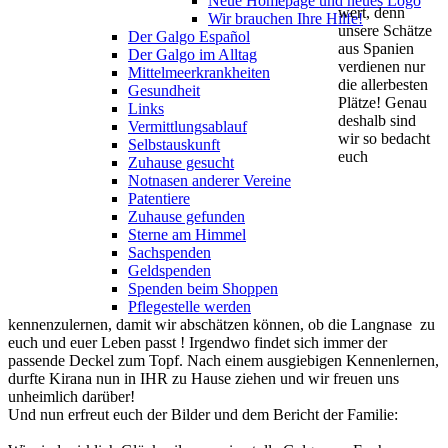
Neue Homepage und neues Logo
wert, denn
Wir brauchen Ihre Hilfe!
unsere Schätze
Der Galgo Español
aus Spanien
Der Galgo im Alltag
verdienen nur
Mittelmeerkrankheiten
die allerbesten
Gesundheit
Plätze! Genau
Links
deshalb sind
Vermittlungsablauf
wir so bedacht
Selbstauskunft
euch
Zuhause gesucht
Notnasen anderer Vereine
Patentiere
Zuhause gefunden
Sterne am Himmel
Sachspenden
Geldspenden
Spenden beim Shoppen
Pflegestelle werden
kennenzulernen, damit wir abschätzen können, ob die Langnase zu
euch und euer Leben passt ! Irgendwo findet sich immer der
passende Deckel zum Topf. Nach einem ausgiebigen Kennenlernen,
durfte Kirana nun in IHR zu Hause ziehen und wir freuen uns
unheimlich darüber!
Und nun erfreut euch der Bilder und dem Bericht der Familie: