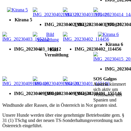
Kirana 5
IMG_20230402_114323
IMG_20230403_170416
IMG_202304
Kirana 6
IMG_20230403_165212
IMG_20230402_114456
Bild
Vermittlung
IMG_202304
SOS Galgos
Austria
kümmert
sich aktiv um
IMG_20230409_090408
IMG_20230409_144631
IMG_20230401_155146
Windhunde aus
Spanien und
Windhunde aller Rassen, die in Österreich in Not geraten sind.
Unsere Hunde werden über eine genehmigte Betriebsstätte gem. §
31 (1) TSchg und der neuen TS-Sonderhaltungsverordnung nach
Österreich eingeführt.