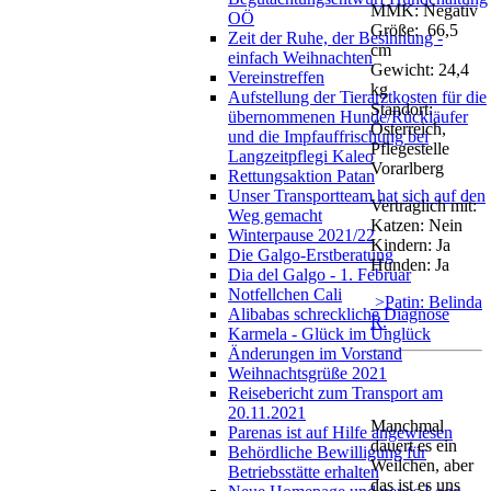
MMK: Negativ
OÖ
Größe: 66,5
Zeit der Ruhe, der Besinnung -
cm
einfach Weihnachten
Gewicht: 24,4
Vereinstreffen
kg
Aufstellung der Tierarztkosten für die
Standort:
übernommenen Hunde/Rückläufer
Österreich,
und die Impfauffrischung bei
Pflegestelle
Langzeitpflegi Kaleo
Vorarlberg
Rettungsaktion Patan
Unser Transportteam hat sich auf den
Verträglich mit:
Weg gemacht
Katzen: Nein
Winterpause 2021/22
Kindern: Ja
Die Galgo-Erstberatung
Hunden: Ja
Dia del Galgo - 1. Februar
Notfellchen Cali
>Patin: Belinda
Alibabas schreckliche Diagnose
R.
Karmela - Glück im Unglück
Änderungen im Vorstand
Weihnachtsgrüße 2021
Reisebericht zum Transport am
20.11.2021
Manchmal
Parenas ist auf Hilfe angewiesen
dauert es ein
Behördliche Bewilligung für
Weilchen, aber
Betriebsstätte erhalten
das ist es uns