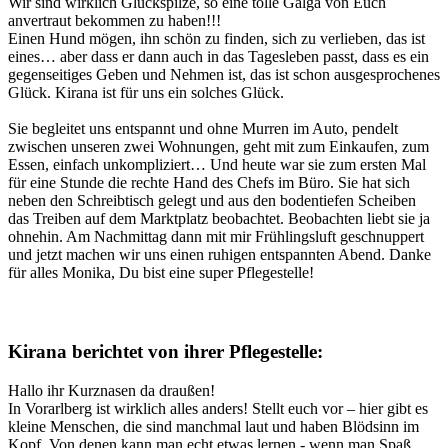
Wir sind wirklich Glückspilze, so eine tolle Galga von Euch
anvertraut bekommen zu haben!!!
Einen Hund mögen, ihn schön zu finden, sich zu verlieben, das ist
eines… aber dass er dann auch in das Tagesleben passt, dass es ein
gegenseitiges Geben und Nehmen ist, das ist schon ausgesprochenes
Glück. Kirana ist für uns ein solches Glück.
Sie begleitet uns entspannt und ohne Murren im Auto, pendelt
zwischen unseren zwei Wohnungen, geht mit zum Einkaufen, zum
Essen, einfach unkompliziert… Und heute war sie zum ersten Mal
für eine Stunde die rechte Hand des Chefs im Büro. Sie hat sich
neben den Schreibtisch gelegt und aus den bodentiefen Scheiben
das Treiben auf dem Marktplatz beobachtet. Beobachten liebt sie ja
ohnehin. Am Nachmittag dann mit mir Frühlingsluft geschnuppert
und jetzt machen wir uns einen ruhigen entspannten Abend. Danke
für alles Monika, Du bist eine super Pflegestelle!
Kirana
berichtet
von
ihrer
Pflegestelle:
Hallo ihr Kurznasen da draußen!
In Vorarlberg ist wirklich alles anders! Stellt euch vor – hier gibt es
kleine Menschen, die sind manchmal laut und haben Blödsinn im
Kopf. Von denen kann man echt etwas lernen - wenn man Spaß