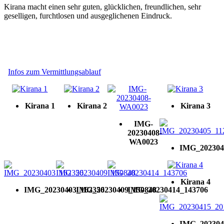
Kirana macht einen sehr guten, glücklichen, freundlichen, sehr
geselligen, furchtlosen und ausgeglichenen Eindruck.
Infos zum Vermittlungsablauf
Kirana 1
Kirana 2
Kirana 3
IMG-
20230408-
WA0023
IMG_202304
Kirana 4
IMG_20230403_162356
IMG_20230409_150848
IMG_20230414_143706
IMG_202304